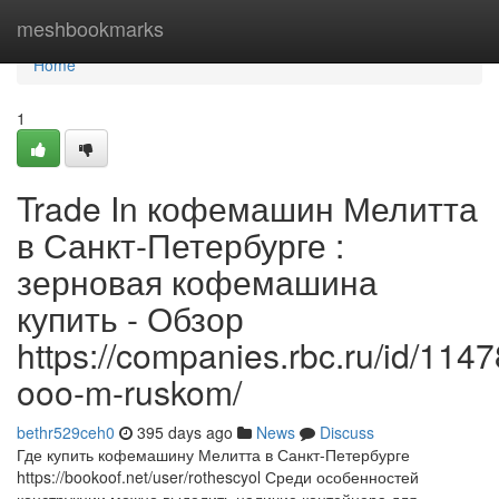
Home
meshbookmarks
Home
1
Trade In кофемашин Мелитта
в Санкт-Петербурге :
зерновая кофемашина
купить - Обзор
https://companies.rbc.ru/id/11
ooo-m-ruskom/
bethr529ceh0
395 days ago
News
Discuss
Где купить кофемашину Мелитта в Санкт-Петербурге
https://bookoof.net/user/rothescyol Среди особенностей