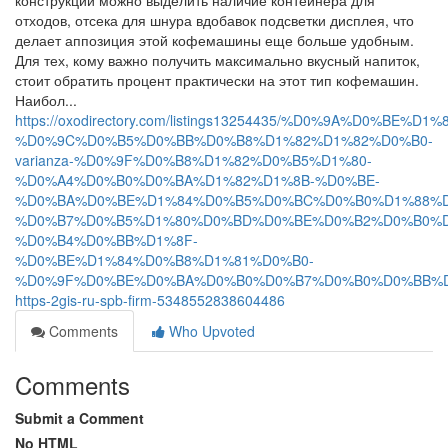
конструкции можно выделить наличие контейнера для
отходов, отсека для шнура вдобавок подсветки дисплея, что
делает аппозиция этой кофемашины еще больше удобным.
Для тех, кому важно получить максимально вкусный напиток,
стоит обратить процент практически на этот тип кофемашин.
Наибол...
https://oxodirectory.com/listings13254435/%D0%9A%D0
%D0%9C%D0%B5%D0%BB%D0%B8%D1%82%D1%82%D0%B0-
varianza-%D0%9F%D0%B8%D1%82%D0%B5%D1%80-
%D0%A4%D0%B0%D0%BA%D1%82%D1%8B-%D0%BE-
%D0%BA%D0%BE%D1%84%D0%B5%D0%BC%D0%B0%D1%88%D
%D0%B7%D0%B5%D1%80%D0%BD%D0%BE%D0%B2%D0%B0%D
%D0%B4%D0%BB%D1%8F-
%D0%BE%D1%84%D0%B8%D1%81%D0%B0-
%D0%9F%D0%BE%D0%BA%D0%B0%D0%B7%D0%B0%D0%BB%D
https-2gis-ru-spb-firm-5348552838604486
Comments
Who Upvoted
Comments
Submit a Comment
No HTML