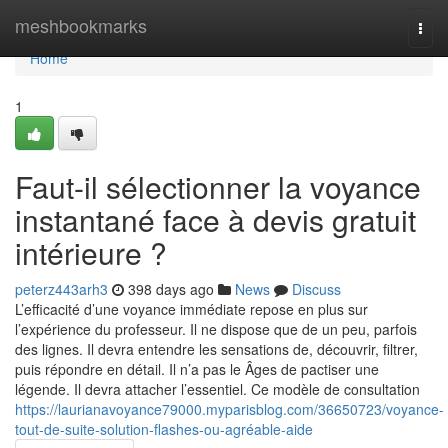
Home
meshbookmarks
Togg
navi
Home
1
Faut-il sélectionner la voyance
instantané face à devis gratuit
intérieure ?
peterz443arh3
398 days ago
News
Discuss
L’efficacité d’une voyance immédiate repose en plus sur
l’expérience du professeur. Il ne dispose que de un peu, parfois
des lignes. Il devra entendre les sensations de, découvrir, filtrer,
puis répondre en détail. Il n’a pas le Âges de pactiser une
légende. Il devra attacher l’essentiel. Ce modèle de consultation
https://laurianavoyance79000.myparisblog.com/36650723/voyance-
tout-de-suite-solution-flashes-ou-agréable-aide