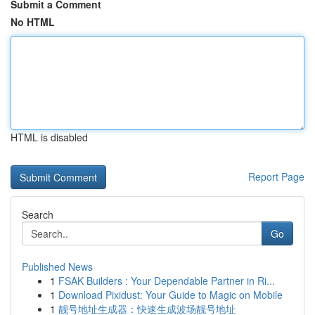
Submit a Comment
No HTML
HTML is disabled
Report Page
Search
Go
Published News
1
FSAK Builders : Your Dependable Partner in Ri...
1
Download Pixidust: Your Guide to Magic on Mobile
1
靓号地址生成器：快速生成波场靓号地址