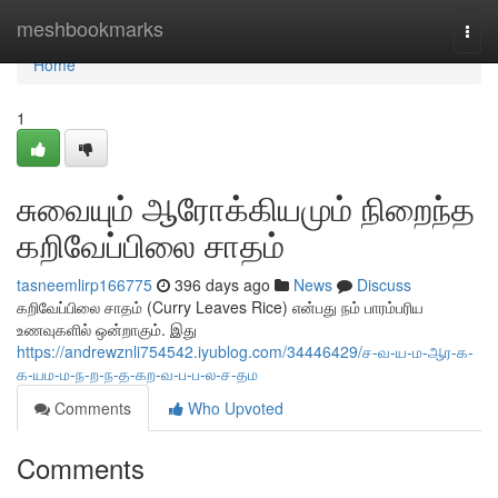
Home
meshbookmarks
Togg
navi
Home
1
சுவையும் ஆரோக்கியமும் நிறைந்த
கறிவேப்பிலை சாதம்
tasneemlirp166775
396 days ago
News
Discuss
கறிவேப்பிலை சாதம் (Curry Leaves Rice) என்பது நம் பாரம்பரிய
உணவுகளில் ஒன்றாகும். இது
https://andrewznli754542.iyublog.com/34446429/ச-வ-ய-ம-ஆர-க-
க-யம-ம-ந-ற-ந-த-கற-வ-ப-ப-ல-ச-தம
Comments
Who Upvoted
Comments