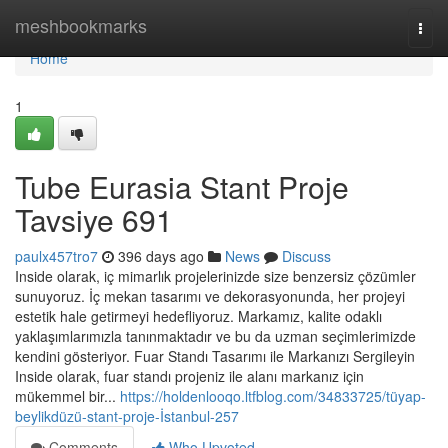
Home
meshbookmarks
Togg
navi
Home
1
Tube Eurasia Stant Proje
Tavsiye 691
paulx457tro7
396 days ago
News
Discuss
Inside olarak, iç mimarlık projelerinizde size benzersiz çözümler
sunuyoruz. İç mekan tasarımı ve dekorasyonunda, her projeyi
estetik hale getirmeyi hedefliyoruz. Markamız, kalite odaklı
yaklaşımlarımızla tanınmaktadır ve bu da uzman seçimlerimizde
kendini gösteriyor. Fuar Standı Tasarımı ile Markanızı Sergileyin
Inside olarak, fuar standı projeniz ile alanı markanız için
mükemmel bir...
https://holdenlooqo.ltfblog.com/34833725/tüyap-
beylikdüzü-stant-proje-İstanbul-257
Comments
Who Upvoted