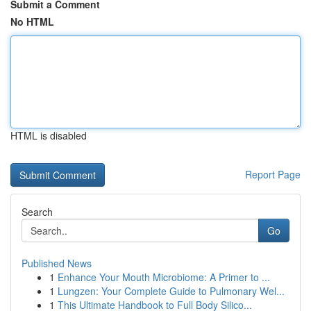
Submit a Comment
No HTML
HTML is disabled
Report Page
Search
Go
Published News
1
Enhance Your Mouth Microbiome: A Primer to ...
1
Lungzen: Your Complete Guide to Pulmonary Wel...
1
This Ultimate Handbook to Full Body Silico...