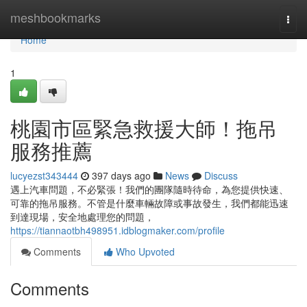
Home
meshbookmarks
Togg
navi
Home
1
桃園市區緊急救援大師！拖吊
服務推薦
lucyezst343444
397 days ago
News
Discuss
遇上汽車問題，不必緊張！我們的團隊隨時待命，為您提供快速、
可靠的拖吊服務。不管是什麼車輛故障或事故發生，我們都能迅速
到達現場，安全地處理您的問題，
https://tiannaotbh498951.idblogmaker.com/profile
Comments
Who Upvoted
Comments