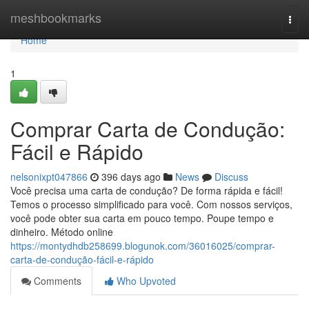
Home
meshbookmarks
Togg
navi
Home
1
Comprar Carta de Condução:
Fácil e Rápido
nelsonixpt047866
396 days ago
News
Discuss
Você precisa uma carta de condução? De forma rápida e fácil!
Temos o processo simplificado para você. Com nossos serviços,
você pode obter sua carta em pouco tempo. Poupe tempo e
dinheiro. Método online
https://montydhdb258699.blogunok.com/36016025/comprar-
carta-de-condução-fácil-e-rápido
Comments
Who Upvoted