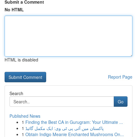
Submit a Comment
No HTML
HTML is disabled
Report Page
Search
Go
Published News
1
Finding the Best CA in Gurugram: Your Ultimate ...
1
پاکستان میں آئی پی ٹی وی: ایک مکمل گائیڈ
1
Obtain Indigo Meanie Enchanted Mushrooms On...