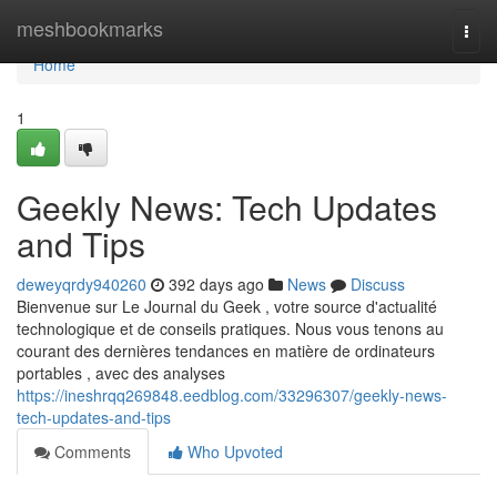
Home
meshbookmarks
Togg
navi
Home
1
Geekly News: Tech Updates
and Tips
deweyqrdy940260
392 days ago
News
Discuss
Bienvenue sur Le Journal du Geek , votre source d'actualité
technologique et de conseils pratiques. Nous vous tenons au
courant des dernières tendances en matière de ordinateurs
portables , avec des analyses
https://ineshrqq269848.eedblog.com/33296307/geekly-news-
tech-updates-and-tips
Comments
Who Upvoted