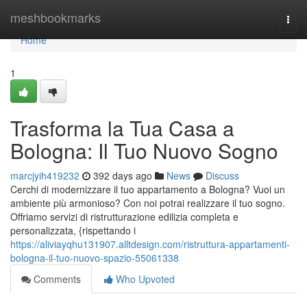
Home
meshbookmarks
Togg
navi
Home
1
Trasforma la Tua Casa a
Bologna: Il Tuo Nuovo Sogno
marcjyih419232
392 days ago
News
Discuss
Cerchi di modernizzare il tuo appartamento a Bologna? Vuoi un
ambiente più armonioso? Con noi potrai realizzare il tuo sogno.
Offriamo servizi di ristrutturazione edilizia completa e
personalizzata, {rispettando i
https://aliviayqhu131907.alltdesign.com/ristruttura-appartamenti-
bologna-il-tuo-nuovo-spazio-55061338
Comments
Who Upvoted