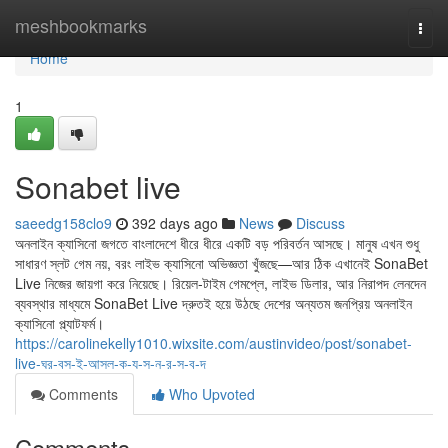
Home
meshbookmarks
Togg
navi
Home
1
Sonabet live
saeedg158clo9
392 days ago
News
Discuss
অনলাইন ক্যাসিনো জগতে বাংলাদেশে ধীরে ধীরে একটি বড় পরিবর্তন আসছে। মানুষ এখন শুধু
সাধারণ স্লট গেম নয়, বরং লাইভ ক্যাসিনো অভিজ্ঞতা খুঁজছে—আর ঠিক এখানেই SonaBet
Live নিজের জায়গা করে নিয়েছে। রিয়েল-টাইম গেমপ্লে, লাইভ ডিলার, আর নিরাপদ লেনদেন
ব্যবস্থার মাধ্যমে SonaBet Live দ্রুতই হয়ে উঠছে দেশের অন্যতম জনপ্রিয় অনলাইন
ক্যাসিনো প্ল্যাটফর্ম।
https://carolinekelly1010.wixsite.com/austinvideo/post/sonabet-
live-ঘর-বস-ই-আসল-ক-য-স-ন-র-স-ব-দ
Comments
Who Upvoted
Comments