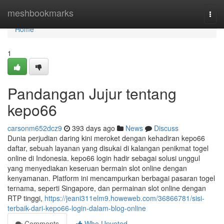
Home
meshbookmarks
Togg
navi
Home
1
Pandangan Jujur tentang
kepo66
carsonm652dcz9
393 days ago
News
Discuss
Dunia perjudian daring kini meroket dengan kehadiran kepo66
daftar, sebuah layanan yang disukai di kalangan penikmat togel
online di Indonesia. kepo66 login hadir sebagai solusi unggul
yang menyediakan keseruan bermain slot online dengan
kenyamanan. Platform ini mencampurkan berbagai pasaran togel
ternama, seperti Singapore, dan permainan slot online dengan
RTP tinggi,
https://jeani311elm9.howeweb.com/36866781/sisi-
terbaik-dari-kepo66-login-dalam-blog-online
Comments
Who Upvoted