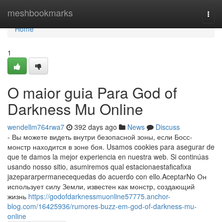
Home
meshbookmarks
Togg
navi
Home
1
O maior guia Para God of
Darkness Mu Online
wendellm764rwa7
392 days ago
News
Discuss
- Вы можете видеть внутри безопасной зоны, если Босс-
монстр находится в зоне боя. Usamos cookies para asegurar de
que te damos la mejor experiencia en nuestra web. Si continúas
usando nosso sitio, asumiremos qual estacionaestaficafixa
jazepararpermanecequedas do acuerdo con ello.AceptarNo Он
использует силу Земли, известен как монстр, создающий
жизнь
https://godofdarknessmuonline57775.anchor-
blog.com/16425936/rumores-buzz-em-god-of-darkness-mu-
online