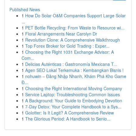
Published News
1
How Do Solar O&M Companies Support Large Solar
...
1
PET Bottle Recycling: From Waste to Resource wi...
1
Floral Arrangements Near Carolyn Dr
1
Revolution Clone: A Comprehensive Walkthrough
1
Top Forex Broker for Gold Trading : Exper...
1
Choosing the Right 1031 Exchange Advisor: A
Com...
1
Delicias Auténticas : Gastronomía Mexicana T...
1
Agen SEO Lokal Terkemuka : Kembangkan Bisnis !
1
nohuwin – Đăng Nhập Nhanh, Khám Phá Kho Game
Đ...
1
Choosing the Right International Moving Company
1
Service Laptop: Troubleshooting Common Issues
1
A Background: Your Guide to Embodying Devotion
1
7-Day Detox: Your Complete Handbook to a Sys...
1
Golotter: Is It Legit? A Comprehensive Review
1
The Glorious Period: A Handbook to Senio...