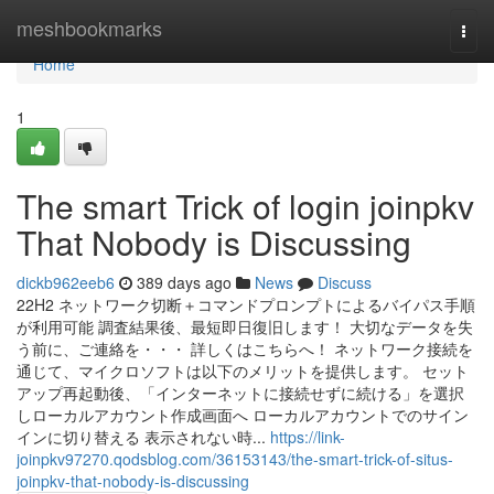
Home
meshbookmarks
Togg
navi
Home
1
The smart Trick of login joinpkv
That Nobody is Discussing
dickb962eeb6
389 days ago
News
Discuss
22H2 ネットワーク切断＋コマンドプロンプトによるバイパス手順
が利用可能 調査結果後、最短即日復旧します！ 大切なデータを失
う前に、ご連絡を・・・ 詳しくはこちらへ！ ネットワーク接続を
通じて、マイクロソフトは以下のメリットを提供します。 セット
アップ再起動後、「インターネットに接続せずに続ける」を選択
しローカルアカウント作成画面へ ローカルアカウントでのサイン
インに切り替える 表示されない時...
https://link-
joinpkv97270.qodsblog.com/36153143/the-smart-trick-of-situs-
joinpkv-that-nobody-is-discussing