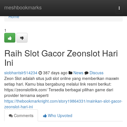
Home
meshbookmarks
Togg
navi
Home
1
Raih Slot Gacor Zeonslot Hari
Ini
siobhantslr514234
387 days ago
News
Discuss
Zeon Slot adalah situs judi slot online yang memberikan maxwin
setiap hari. Kamu bisa bergabung melalui link resmi berikut:
https://zeonslotlink.com/ Tersedia berbagai pilihan game dari
provider ternama seperti
https://thebookmarknight.com/story19864331/mainkan-slot-gacor-
zeonslot-hari-ini
Comments
Who Upvoted