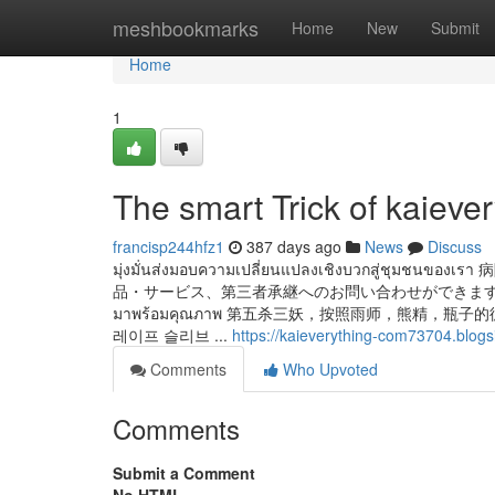
Home
meshbookmarks
Home
New
Submit
Home
1
The smart Trick of kaieve
francisp244hfz1
387 days ago
News
Discuss
มุ่งมั่นส่งมอบความเปลี่ยนแปลงเชิงบวก
品・サービス、第三者承継へのお問い合わせができます。 แกร็บฟู้ด อัดโป
มาพร้อมคุณภาพ 第五杀三妖，按照雨师，熊精，
레이프 슬리브 ...
https://kaieverything-com73704.blog
Comments
Who Upvoted
Comments
Submit a Comment