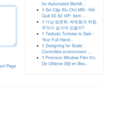
for Automated Workfl...
1
Soi Cặp Xỉu Chủ MN - Kết
Quả Xổ Số VIP: Xem ...
1
다낭 밤문화: 짜릿함과 위험,
무엇이 숨겨져 있을까?
1
Testudo Tortoise to Sale :
Your Full Hand...
1
Designing for Scale :
Controlled-environment ...
1
Premium Window Film 5%:
De Ultieme Stijl en Bes...
ort Page