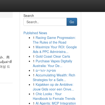
Search
Go
Published News
1
Racing Game Progression:
The Rules of the Road
1
Maximize Your ROI: Google
Ads & PPC Administra...
1
Gold Coast Clear Carts
し込み、商
1
Purchase Vapes Digitally
มค่าที่
Australia: Your De...
여성 드
1
פסיקת יהודיים
1
Accumulating Wealth: Rich
Strategies for a Safe...
1
Kajakken op de Amblève:
Jouw Gids voor een Onve...
1
Chic Looks : Your
Handbook to Female Trends
1
AI Agents: MCP Integration