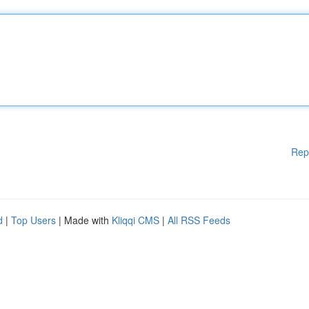
Rep
d
|
Top Users
| Made with
Kliqqi CMS
|
All RSS Feeds