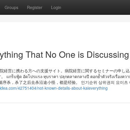
Groups
Register
Login
rything That No One is Discussing
สู่ชุมชนของเรา 病院経営に携わる方への支援サイト。病院経営に関するセミナーの申
รแรง-ทุบราคา ปลุกตลาดกลางปี ตอกย้ำตัวจริงเรื่องความคุ้
瓶子的循序杀，杀了之后去杀沿途小怪，都是经验。 인기순위 상위권의 요이츠 
sidea.com/42751404/not-known-details-about-kaieverything