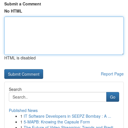
Submit a Comment
No HTML
HTML is disabled
Report Page
Search
Go
Published News
1
IT Software Developers in SEEPZ Bombay : A ...
1
5-MAPB: Knowing the Capsule Form
1
The Future of Video Streaming: Trends and Predi...