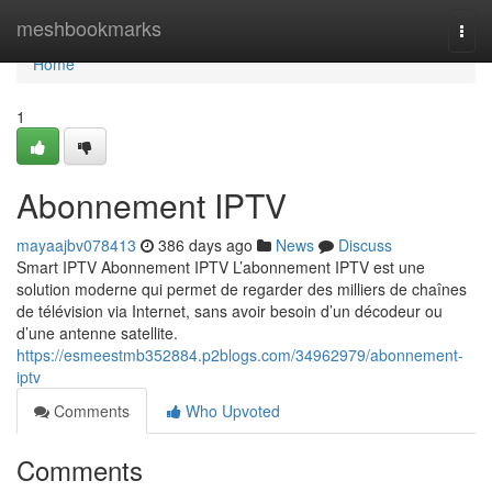
Home
meshbookmarks
Togg
navi
Home
1
Abonnement IPTV
mayaajbv078413
386 days ago
News
Discuss
Smart IPTV Abonnement IPTV L’abonnement IPTV est une
solution moderne qui permet de regarder des milliers de chaînes
de télévision via Internet, sans avoir besoin d’un décodeur ou
d’une antenne satellite.
https://esmeestmb352884.p2blogs.com/34962979/abonnement-
iptv
Comments
Who Upvoted
Comments