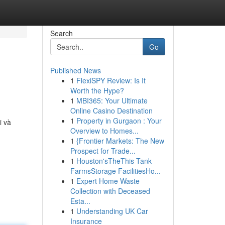
Search
Go
Published News
1
FlexiSPY Review: Is It
Worth the Hype?
1
MBI365: Your Ultimate
Online Casino Destination
1
Property in Gurgaon : Your
i và
Overview to Homes...
1
{Frontier Markets: The New
Prospect for Trade...
1
Houston'sTheThis Tank
FarmsStorage FacilitiesHo...
1
Expert Home Waste
Collection with Deceased
Esta...
1
Understanding UK Car
Insurance