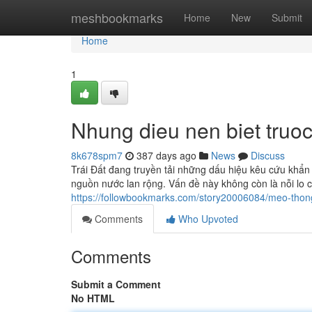
Home
meshbookmarks
Home
New
Submit
Home
1
Nhung dieu nen biet truoc
8k678spm7
387 days ago
News
Discuss
Trái Đất đang truyền tải những dấu hiệu kêu cứu khẩn c
nguồn nước lan rộng. Vấn đề này không còn là nỗi lo 
https://followbookmarks.com/story20006084/meo-thong
Comments
Who Upvoted
Comments
Submit a Comment
No HTML