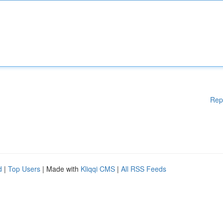
Rep
d
|
Top Users
| Made with
Kliqqi CMS
|
All RSS Feeds