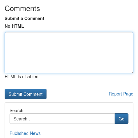
Comments
Submit a Comment
No HTML
HTML is disabled
Report Page
Search
Go
Published News