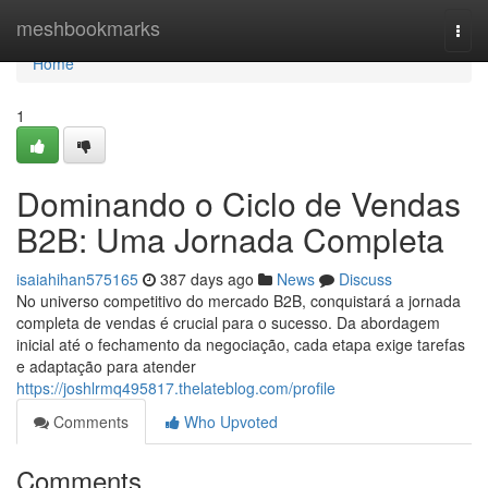
Home
meshbookmarks
Togg
navi
Home
1
Dominando o Ciclo de Vendas
B2B: Uma Jornada Completa
isaiahihan575165
387 days ago
News
Discuss
No universo competitivo do mercado B2B, conquistará a jornada
completa de vendas é crucial para o sucesso. Da abordagem
inicial até o fechamento da negociação, cada etapa exige tarefas
e adaptação para atender
https://joshlrmq495817.thelateblog.com/profile
Comments
Who Upvoted
Comments