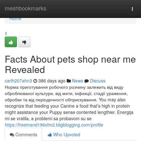
Home
meshbookmarks
Togg
navi
Home
1
Facts About pets shop near me
Revealed
carlh207ahn3
386 days ago
News
Discuss
Норма приготування робочого розчину залежить від виду
оброблюваної культури, від мети, інфекції, стадії ураження,
обробки та від періодичності обприскування. You may also
recognize that feeding your Canine a food that’s high in protein
might assistance your Puppy sense contented lengthier. Energija
mi se vratila, a problemi sa probavom su se
https://freemand196xfm2.bligblogging.com/profile
Comments
Who Upvoted