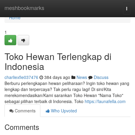
Home
meshbookmarks
Togg
navi
Home
1
Toko Hewan Terlengkap di
Indonesia
charliexfie037476
384 days ago
News
Discuss
Berburu perlengkapan hewan peliharaan? Ingin toko hewan yang
lengkap dan terpercaya? Tak perlu ragu lagi! Di sini/Kita
merekomendasikan/Kami sarankan Toko Hewan "Nama Toko"
sebagai pilihan terbaik di Indonesia. Toko
https://faunafella.com
Comments
Who Upvoted
Comments