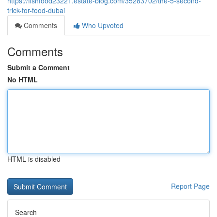
https://fishfood23221.estate-blog.com/35283702/the-5-second-
trick-for-food-dubai
Comments
Who Upvoted
Comments
Submit a Comment
No HTML
HTML is disabled
Report Page
Search