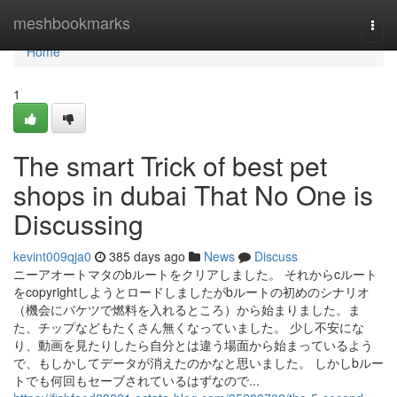
Home
meshbookmarks
Togg
navi
Home
1
The smart Trick of best pet
shops in dubai That No One is
Discussing
kevint009qja0
385 days ago
News
Discuss
ニーアオートマタのbルートをクリアしました。 それからcルート
をcopyrightしようとロードしましたがbルートの初めのシナリオ
（機会にバケツで燃料を入れるところ）から始まりました。ま
た、チップなどもたくさん無くなっていました。 少し不安にな
り、動画を見たりしたら自分とは違う場面から始まっているよう
で、もしかしてデータが消えたのかなと思いました。 しかしbルー
トでも何回もセーブされているはずなので...