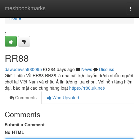
Home
meshbookmarks
Togg
navi
Home
1
RR88
dawudevsn980095
384 days ago
News
Discuss
Giới Thiệu Về RR88 RR88 là nhà cái trực tuyến được nhiều người
chơi tại Việt Nam và châu Á tin tưởng lựa chọn. Với nền tảng hiện
đại, bảo mật cao cùng hàng loạt
https://rr88.uk.net/
Comments
Who Upvoted
Comments
Submit a Comment
No HTML