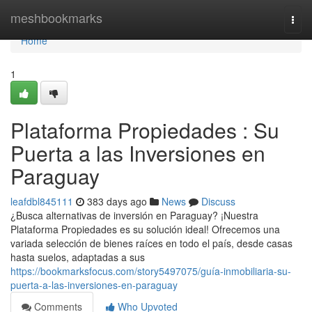
Home
meshbookmarks
Togg
navi
Home
1
Plataforma Propiedades : Su
Puerta a las Inversiones en
Paraguay
leafdbl845111
383 days ago
News
Discuss
¿Busca alternativas de inversión en Paraguay? ¡Nuestra
Plataforma Propiedades es su solución ideal! Ofrecemos una
variada selección de bienes raíces en todo el país, desde casas
hasta suelos, adaptadas a sus
https://bookmarksfocus.com/story5497075/guía-inmobiliaria-su-
puerta-a-las-inversiones-en-paraguay
Comments
Who Upvoted