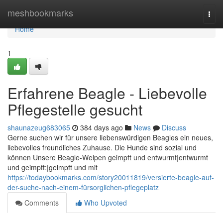
Home
meshbookmarks
Togg
navi
Home
1
Erfahrene Beagle - Liebevolle
Pflegestelle gesucht
shaunazeug683065
384 days ago
News
Discuss
Gerne suchen wir für unsere liebenswürdigen Beagles ein neues,
liebevolles freundliches Zuhause. Die Hunde sind sozial und
können Unsere Beagle-Welpen geimpft und entwurmt|entwurmt
und geimpft:|geimpft und mit
https://todaybookmarks.com/story20011819/versierte-beagle-auf-
der-suche-nach-einem-fürsorglichen-pflegeplatz
Comments
Who Upvoted