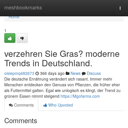
Home
meshbookmarks
Togg
navi
Home
1
verzehren Sie Gras? moderne
Trends in Deutschland.
oisiepmq482673
366 days ago
News
Discuss
Die deutsche Ernährung verändert sich rasant. Immer mehr
Menschen entdecken den Genuss von Pflanzen, die früher eher
als Futtermittel galten. Egal wie unlogisch es klingt, der Trend zu
grünem Essen nimmt steigend
https://Mgofarms.com
Comments
Who Upvoted
Comments