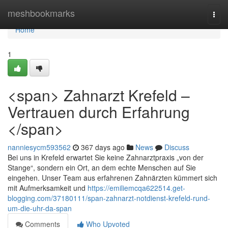
Home
meshbookmarks
Togg
navi
Home
1
<span> Zahnarzt Krefeld –
Vertrauen durch Erfahrung
</span>
nanniesycm593562
367 days ago
News
Discuss
Bei uns in Krefeld erwartet Sie keine Zahnarztpraxis „von der
Stange“, sondern ein Ort, an dem echte Menschen auf Sie
eingehen. Unser Team aus erfahrenen Zahnärzten kümmert sich
mit Aufmerksamkeit und
https://emiliemcqa622514.get-
blogging.com/37180111/span-zahnarzt-notdienst-krefeld-rund-
um-die-uhr-da-span
Comments
Who Upvoted