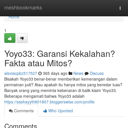
Home
meshbookmarks
Togg
navi
Home
1
Yoyo33: Garansi Kekalahan?
Fakta atau Mitos?
alexiacpbz517527
365 days ago
News
Discuss
Bisakah Yoyo33 benar-benar memberikan kemenangan dalam
permainan judi? Atau apakah itu hanya mitos yang beredar luas?
Banyak orang yang meminta kebenaran di balik klaim Yoyo33.
Beberapa mengamati bahwa Yoyo33 adalah
https://sashayyth801807.bloggerswise.com/profile
Comments
Who Upvoted
Comments