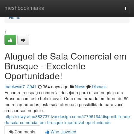
Home
meshbookmarks
Togg
navi
Home
1
Aluguel de Sala Comercial em
Brusque - Excelente
Oportunidade!
maekwxd712941
364 days ago
News
Discuss
Encontre a espaço comercial desejado para o seu negócio em
Brusque com este belo imóvel. Com uma área de em torno de 80
metros quadrados, esta sala oferece a possibilidade para você
crescer seu negócio.
https://lewysrfau383737.ivasdesign.com/57796164/disponibilidade-
de-sala-comercial-em-brusque-imperdível-oportunidade
Comments
Who Upvoted