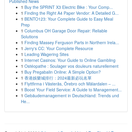
Published News
1
Buy the SPRINT X3 Electric Bike : Your Comp...
1
Finding the Right A4 Paper Vendor: A Detailed G...
1
BENTO123: Your Complete Guide to Easy Meal
Prep
1
Columbus OH Garage Door Repair: Reliable
Solutions
1
Finding Massey Ferguson Parts in Northern Irela...
1
Jerry's CC: Your Complete Resource
1
Leading Wagering Sites
1
Internet Casinos: Your Guide to Online Gambling
1
Ostéopathe : Soulager vos douleurs naturellement
1
Buy Pregabalin Online: A Simple Option?
1
香港娛樂城排行：2024最新必玩名單
1
Flyttfirma i Västerås, Örebro och Mälardalen – ...
1
Boost Your Field Service: A Guide to Management...
1
Gebäudemanagement in Deutschland: Trends und
He...