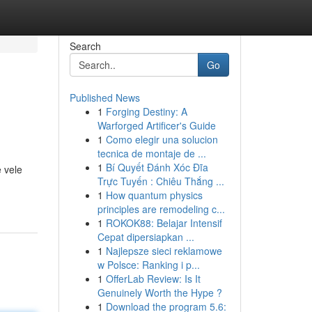
Search
Go
Published News
1
Forging Destiny: A
Warforged Artificer's Guide
1
Como elegir una solucion
tecnica de montaje de ...
1
Bí Quyết Đánh Xóc Đĩa
e vele
Trực Tuyến : Chiêu Thắng ...
1
How quantum physics
principles are remodeling c...
1
ROKOK88: Belajar Intensif
Cepat dipersiapkan ...
1
Najlepsze sieci reklamowe
w Polsce: Ranking i p...
1
OfferLab Review: Is It
Genuinely Worth the Hype ?
1
Download the program 5.6: