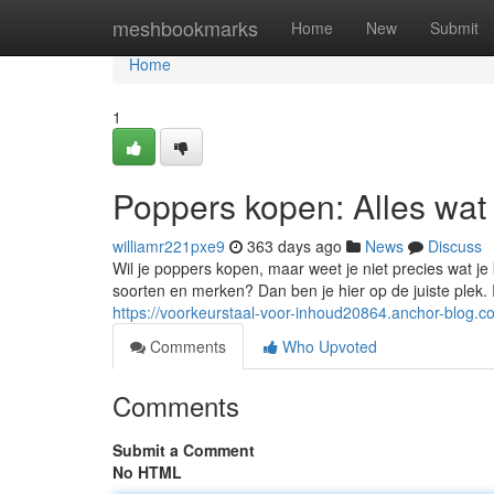
Home
meshbookmarks
Home
New
Submit
Home
1
Poppers kopen: Alles wat 
williamr221pxe9
363 days ago
News
Discuss
Wil je poppers kopen, maar weet je niet precies wat je 
soorten en merken? Dan ben je hier op de juiste plek. In
https://voorkeurstaal-voor-inhoud20864.anchor-blog.
Comments
Who Upvoted
Comments
Submit a Comment
No HTML