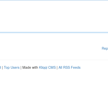
Rep
d
|
Top Users
| Made with
Kliqqi CMS
|
All RSS Feeds