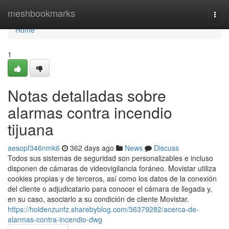
Home
meshbookmarks
Togg
navi
Home
1
Notas detalladas sobre
alarmas contra incendio
tijuana
aesopf346nmk6
362 days ago
News
Discuss
Todos sus sistemas de seguridad son personalizables e incluso
disponen de cámaras de videovigilancia foráneo. Movistar utiliza
cookies propias y de terceros, así como los datos de la conexión
del cliente o adjudicatario para conocer el cámara de llegada y,
en su caso, asociarlo a su condición de cliente Movistar.
https://holdenzunfz.sharebyblog.com/36379282/acerca-de-
alarmas-contra-incendio-dwg