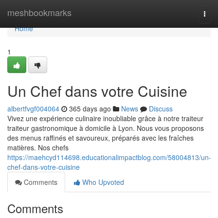
Home
meshbookmarks
Togg
navi
Home
1
Un Chef dans votre Cuisine
albertfvgf004064
365 days ago
News
Discuss
Vivez une expérience culinaire inoubliable grâce à notre traiteur
traiteur gastronomique à domicile à Lyon. Nous vous proposons
des menus raffinés et savoureux, préparés avec les fraîches
matières. Nos chefs
https://maehcyd114698.educationalimpactblog.com/58004813/un-
chef-dans-votre-cuisine
Comments
Who Upvoted
Comments