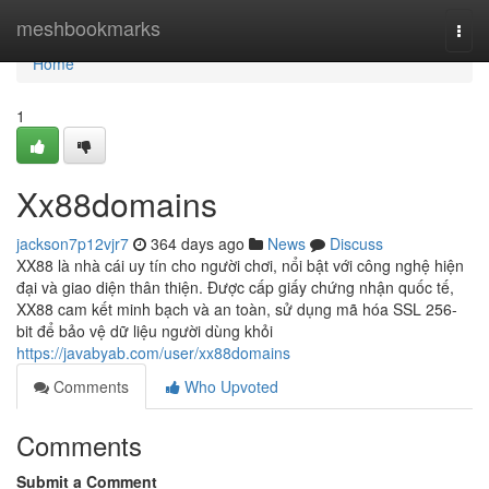
Home
meshbookmarks
Togg
navi
Home
1
Xx88domains
jackson7p12vjr7
364 days ago
News
Discuss
XX88 là nhà cái uy tín cho người chơi, nổi bật với công nghệ hiện
đại và giao diện thân thiện. Được cấp giấy chứng nhận quốc tế,
XX88 cam kết minh bạch và an toàn, sử dụng mã hóa SSL 256-
bit để bảo vệ dữ liệu người dùng khỏi
https://javabyab.com/user/xx88domains
Comments
Who Upvoted
Comments
Submit a Comment