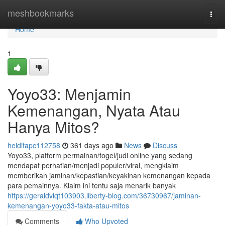
Home
meshbookmarks
Togg
navi
Home
1
Yoyo33: Menjamin
Kemenangan, Nyata Atau
Hanya Mitos?
heidifapc112758
361 days ago
News
Discuss
Yoyo33, platform permainan/togel/judi online yang sedang
mendapat perhatian/menjadi populer/viral, mengklaim
memberikan jaminan/kepastian/keyakinan kemenangan kepada
para pemainnya. Klaim ini tentu saja menarik banyak
https://geraldviqt103903.liberty-blog.com/36730967/jaminan-
kemenangan-yoyo33-fakta-atau-mitos
Comments
Who Upvoted