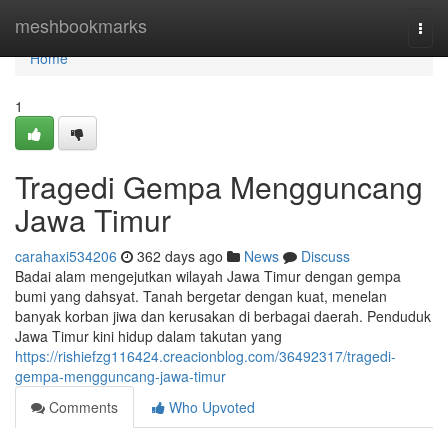
Home
meshbookmarks
Togg
navi
Home
1
Tragedi Gempa Mengguncang
Jawa Timur
carahaxi534206
362 days ago
News
Discuss
Badai alam mengejutkan wilayah Jawa Timur dengan gempa
bumi yang dahsyat. Tanah bergetar dengan kuat, menelan
banyak korban jiwa dan kerusakan di berbagai daerah. Penduduk
Jawa Timur kini hidup dalam takutan yang
https://rishiefzg116424.creacionblog.com/36492317/tragedi-
gempa-mengguncang-jawa-timur
Comments
Who Upvoted