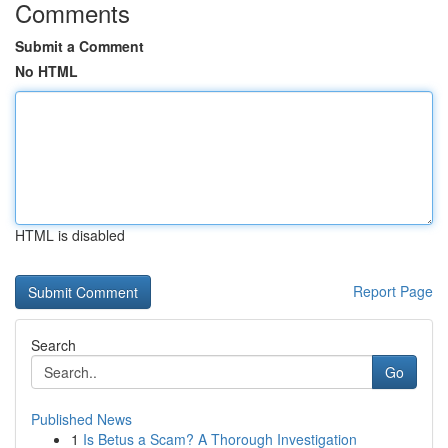
Comments
Submit a Comment
No HTML
HTML is disabled
Report Page
Search
Go
Published News
1
Is Betus a Scam? A Thorough Investigation