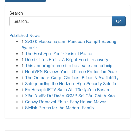
Search
Go
Published News
1
Sv388 Museumayam: Panduan Komplit Sabung
Ayam O...
1
The Best Spa: Your Oasis of Peace
1
Dried Citrus Fruits: A Bright Food Discovery
1
This am programmed to be a safe and princip...
1
NordVPN Review: Your Ultimate Protection Guar...
1
The Outback Cargo Choices: Prices & Availability
1
Safeguarding the Horizon: High-Security Solutio...
1
En Hesaplı IPTV Satın Al : Türkiye'nin Başarı...
1
Xiên 3 MB: Dự Đoán XSMB Soi Cầu Chính Xác
1
Conwy Removal Firm : Easy House Moves
1
Stylish Prams for the Modern Family