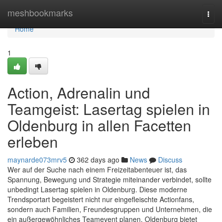
Home
meshbookmarks
Togg
navi
Home
1
Action, Adrenalin und
Teamgeist: Lasertag spielen in
Oldenburg in allen Facetten
erleben
maynarde073mrv5
362 days ago
News
Discuss
Wer auf der Suche nach einem Freizeitabenteuer ist, das
Spannung, Bewegung und Strategie miteinander verbindet, sollte
unbedingt Lasertag spielen in Oldenburg. Diese moderne
Trendsportart begeistert nicht nur eingefleischte Actionfans,
sondern auch Familien, Freundesgruppen und Unternehmen, die
ein außergewöhnliches Teamevent planen. Oldenburg bietet