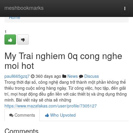
Home
meshbookmarks
Togg
navi
Home
1
My Trai nghiem 0q cong nghe
moi hot
paull665gzq7
360 days ago
News
Discuss
Trong thời đại số, công nghệ đang trở thành một phần không thể
thiếu trong cuộc sống hàng ngày. Từ công việc, học tập, đến giải
trí, mọi hoạt động đều gắn liền với các thiết bị và ứng dụng thông
minh. Bài viết này sẽ chia sẻ những
https://www.mazafakas.com/user/profile/7305127
Comments
Who Upvoted
Comments