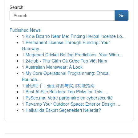
Search
Go
Published News
1
K2 & Bizarro Near Me: Finding Herbal Incense Lo...
1
Permanent License Through Funding: Your
Gateway...
1
Megapari Cricket Betting Predictions: Your Winn...
1
24club - Thư Giãn Cá Cược Top Việt Nam
1
Australian Menswear: A Look
1
My Core Operational Programming: Ethical
Bounda...
1
爱思助手：全面评测与实用功能指南
1
Best AI Site Builders: Top Picks for This ...
1
PySec.ma: Votre partenaire en cybersécurité
1
Revamp Your Outdoor Space: Exterior Design ...
1
Halkalı'da Eskort Seçenekleri Nelerdir?