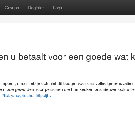
Groups
Register
Login
n u betaalt voor een goede wat k
knappen, maar heb je ook niet dit budget voor ons volledige renovatie?
re mode geworden voor personen die hun keuken ons nieuwe look will
://list.ly/hugheshuff56pstjhv