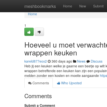
Home
meshbookmarks
Home
New
Submit
Home
1
Hoeveel u moet verwachte
wrappen keuken
kareld877eox2
360 days ago
News
Discuss
Heb jij een keuken welke je gaarne een beetje op wilt 
wrappen betreffende een keuken kan zijn een populai
melden zonder een kosten en moeite aangaande
https
Comments
Who Upvoted
Comments
Submit a Comment