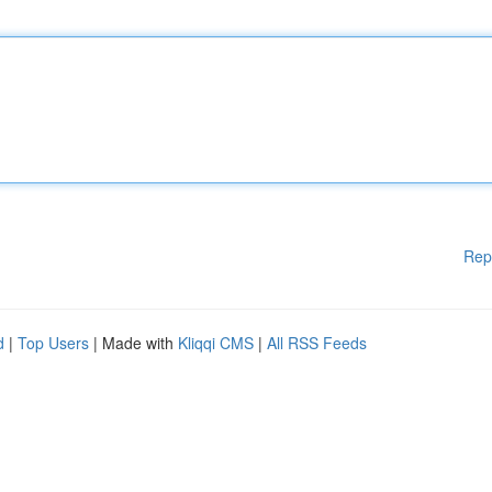
Rep
d
|
Top Users
| Made with
Kliqqi CMS
|
All RSS Feeds