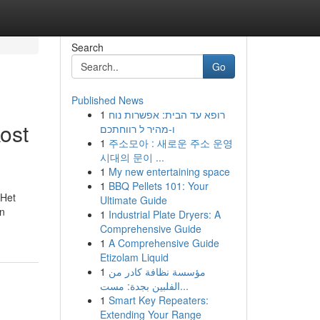
Search
Go
Published News
1
רופא עד הבית: אפשרות נוח
ost
ו-מהיר ל רווחתכם
1
주소모아 : 새로운 주소 운영
시대의 문이 ...
1
My new entertaining space
1
BBQ Pellets 101: Your
 Het
Ultimate Guide
en
1
Industrial Plate Dryers: A
Comprehensive Guide
1
A Comprehensive Guide
Etizolam Liquid
1
مؤسسة نظافة كادر من
الفلبين بجدة: مست...
1
Smart Key Repeaters:
Extending Your Range