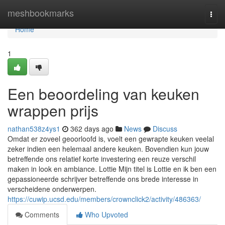
Home
meshbookmarks
Togg
navi
Home
1
Een beoordeling van keuken
wrappen prijs
nathan538z4ys1
362 days ago
News
Discuss
Omdat er zoveel geoorloofd is, voelt een gewrapte keuken veelal
zeker indien een helemaal andere keuken. Bovendien kun jouw
betreffende ons relatief korte investering een reuze verschil
maken in look en ambiance. Lottie Mijn titel is Lottie en ik ben een
gepassioneerde schrijver betreffende ons brede interesse in
verscheidene onderwerpen.
https://cuwip.ucsd.edu/members/crownclick2/activity/486363/
Comments
Who Upvoted