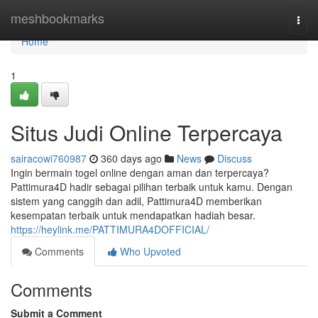
Home
meshbookmarks
Togg
navi
Home
1
Situs Judi Online Terpercaya
sairacowi760987
360 days ago
News
Discuss
Ingin bermain togel online dengan aman dan terpercaya?
Pattimura4D hadir sebagai pilihan terbaik untuk kamu. Dengan
sistem yang canggih dan adil, Pattimura4D memberikan
kesempatan terbaik untuk mendapatkan hadiah besar.
https://heylink.me/PATTIMURA4DOFFICIAL/
Comments
Who Upvoted
Comments
Submit a Comment