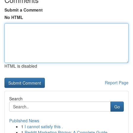
Submit a Comment
No HTML
HTML is disabled
Report Page
Search
Go
Published News
1
I cannot satisfy this .
1
Reddit Marketing Pricing: A Complete Guide