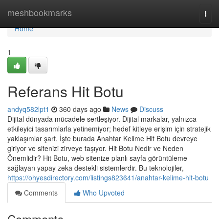
Home
meshbookmarks
Togg
navi
Home
1
Referans Hit Botu
andyq582lpt1
360 days ago
News
Discuss
Dijital dünyada mücadele sertleşiyor. Dijital markalar, yalnızca
etkileyici tasarımlarla yetinemiyor; hedef kitleye erişim için stratejik
yaklaşımlar şart. İşte burada Anahtar Kelime Hit Botu devreye
giriyor ve sitenizi zirveye taşıyor. Hit Botu Nedir ve Neden
Önemlidir? Hit Botu, web sitenize planlı sayfa görüntüleme
sağlayan yapay zeka destekli sistemlerdir. Bu teknolojiler,
https://ohyesdirectory.com/listings823641/anahtar-kelime-hit-botu
Comments
Who Upvoted
Comments