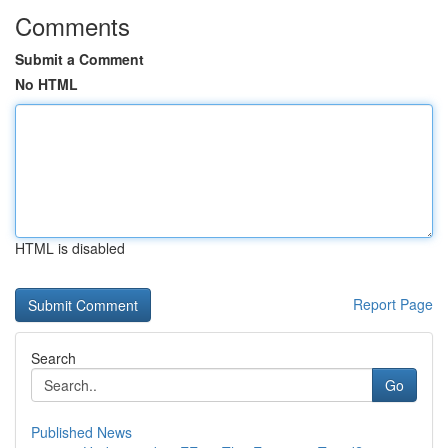
Comments
Submit a Comment
No HTML
HTML is disabled
Report Page
Search
Go
Published News