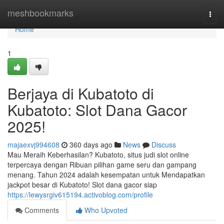
Home
meshbookmarks
Togg
navi
Home
1
Berjaya di Kubatoto di
Kubatoto: Slot Dana Gacor
2025!
majaexvj994608
360 days ago
News
Discuss
Mau Meraih Keberhasilan? Kubatoto, situs judi slot online
terpercaya dengan Ribuan pilihan game seru dan gampang
menang. Tahun 2024 adalah kesempatan untuk Mendapatkan
jackpot besar di Kubatoto! Slot dana gacor siap
https://lewysrgiv615194.activoblog.com/profile
Comments
Who Upvoted