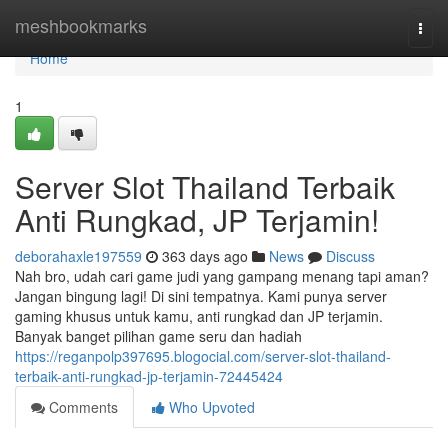
Home
meshbookmarks
Togg
navi
Home
1
Server Slot Thailand Terbaik
Anti Rungkad, JP Terjamin!
deborahaxle197559
363 days ago
News
Discuss
Nah bro, udah cari game judi yang gampang menang tapi aman?
Jangan bingung lagi! Di sini tempatnya. Kami punya server
gaming khusus untuk kamu, anti rungkad dan JP terjamin.
Banyak banget pilihan game seru dan hadiah
https://reganpolp397695.blogocial.com/server-slot-thailand-
terbaik-anti-rungkad-jp-terjamin-72445424
Comments
Who Upvoted