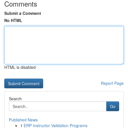
Comments
Submit a Comment
No HTML
HTML is disabled
Report Page
Search
Go
Published News
1
ERP Instructor Validation Programs