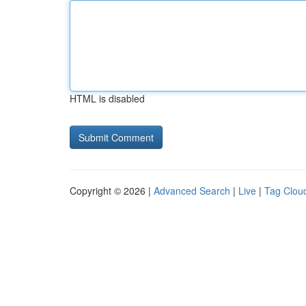
HTML is disabled
Copyright © 2026 |
Advanced Search
|
Live
|
Tag Clou