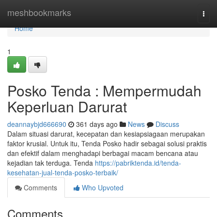
Home
meshbookmarks
Togg
navi
Home
1
Posko Tenda : Mempermudah
Keperluan Darurat
deannaybjd666690
361 days ago
News
Discuss
Dalam situasi darurat, kecepatan dan kesiapsiagaan merupakan
faktor krusial. Untuk itu, Tenda Posko hadir sebagai solusi praktis
dan efektif dalam menghadapi berbagai macam bencana atau
kejadian tak terduga. Tenda
https://pabriktenda.id/tenda-
kesehatan-jual-tenda-posko-terbaik/
Comments
Who Upvoted
Comments