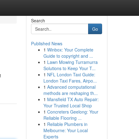
Search
Go
Published News
1
Winbox: Your Complete
Guide to copyright and ...
1
Lawn Mowing Turramurra
Solutions to Keep Your T...
1
NFL London Taxi Guide:
t
London Taxi Fares, Airpo...
1
Advanced computational
methods are reshaping th...
1
Mansfield TX Auto Repair:
Your Trusted Local Shop
1
Concreters Geelong: Your
Reliable Flooring ...
1
Reliable Plumbers in
Melbourne: Your Local
Experts