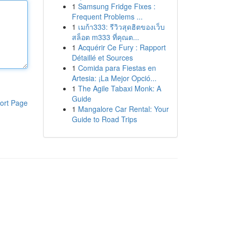
1
Samsung Fridge Fixes :
Frequent Problems ...
1
เมก้า333: รีวิวสุดฮิตของเว็บ
สล็อต m333 ที่คุณต...
1
Acquérir Ce Fury : Rapport
Détaillé et Sources
1
Comida para Fiestas en
Artesia: ¡La Mejor Opció...
1
The Agile Tabaxi Monk: A
Guide
ort Page
1
Mangalore Car Rental: Your
Guide to Road Trips