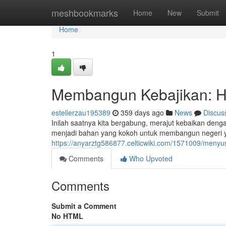
Home
meshbookmarks
Home
New
Submit
Home
1
Membangun Kebajikan: H
estellerzau195389
359 days ago
News
Discus
Inilah saatnya kita bergabung, merajut kebaikan deng
menjadi bahan yang kokoh untuk membangun negeri yang
https://anyarztg586877.celticwiki.com/1571009/me
Comments
Who Upvoted
Comments
Submit a Comment
No HTML