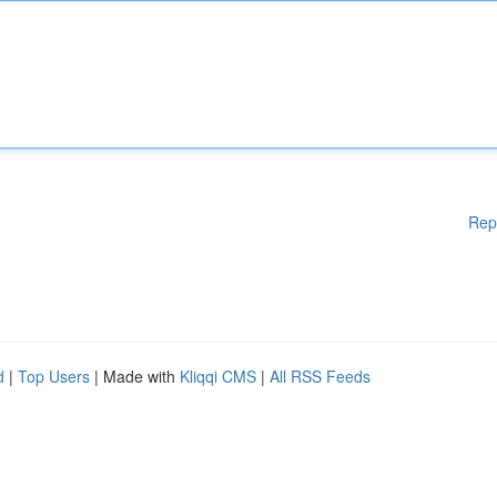
Rep
d
|
Top Users
| Made with
Kliqqi CMS
|
All RSS Feeds