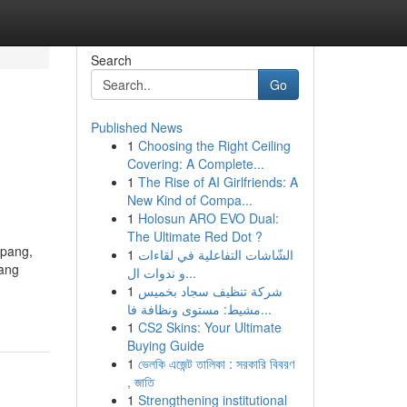
Search
Go
Published News
1
Choosing the Right Ceiling
Covering: A Complete...
1
The Rise of AI Girlfriends: A
New Kind of Compa...
1
Holosun ARO EVO Dual:
The Ultimate Red Dot ?
epang,
1
الشّاشات التفاعلية في لقاءات
yang
و ندوات ال...
1
شركة تنظيف سجاد بخميس
مشيط: مستوى ونظافة فا...
1
CS2 Skins: Your Ultimate
Buying Guide
1
ভেলকি এজেন্ট তালিকা : সরকারি বিবরণ
, জাতি
1
Strengthening institutional