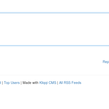
Rep
d
|
Top Users
| Made with
Kliqqi CMS
|
All RSS Feeds