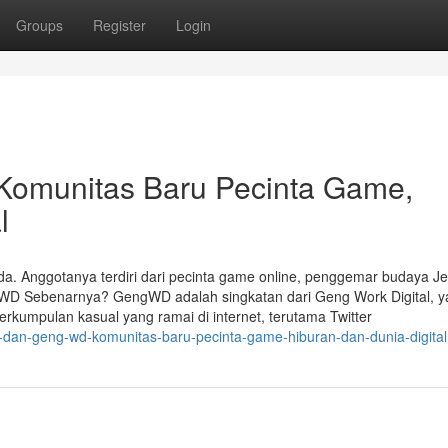
Groups
Register
Login
omunitas Baru Pecinta Game,
l
. Anggotanya terdiri dari pecinta game online, penggemar budaya J
ng WD Sebenarnya? GengWD adalah singkatan dari Geng Work Digital, 
rkumpulan kasual yang ramai di internet, terutama Twitter
-dan-geng-wd-komunitas-baru-pecinta-game-hiburan-dan-dunia-digital