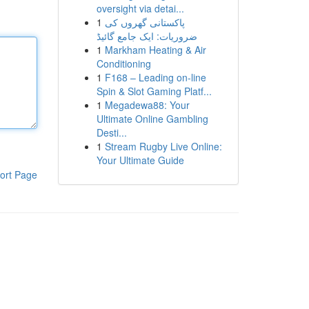
oversight via detai...
1
پاکستانی گھروں کی
ضروریات: ایک جامع گائیڈ
1
Markham Heating & Air
Conditioning
1
F168 – Leading on-line
Spin & Slot Gaming Platf...
1
Megadewa88: Your
Ultimate Online Gambling
Desti...
1
Stream Rugby Live Online:
Your Ultimate Guide
ort Page