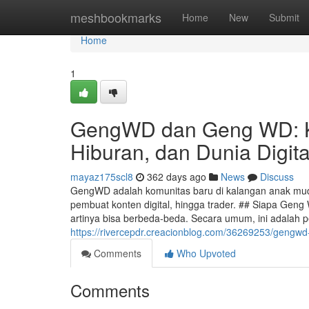
Home
meshbookmarks
Home
New
Submit
Home
1
GengWD dan Geng WD: K
Hiburan, dan Dunia Digita
mayaz175scl8
362 days ago
News
Discuss
GengWD adalah komunitas baru di kalangan anak muda
pembuat konten digital, hingga trader. ## Siapa Ge
artinya bisa berbeda-beda. Secara umum, ini adalah pe
https://rivercepdr.creacionblog.com/36269253/gengwd
Comments
Who Upvoted
Comments