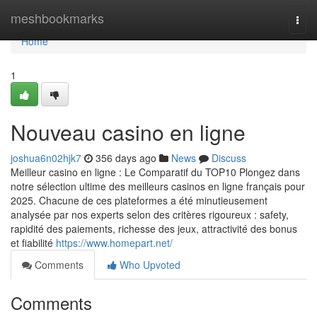
Home
meshbookmarks
Togg
navi
Home
1
Nouveau casino en ligne
joshua6n02hjk7
356 days ago
News
Discuss
Meilleur casino en ligne : Le Comparatif du TOP10 Plongez dans
notre sélection ultime des meilleurs casinos en ligne français pour
2025. Chacune de ces plateformes a été minutieusement
analysée par nos experts selon des critères rigoureux : safety,
rapidité des paiements, richesse des jeux, attractivité des bonus
et fiabilité
https://www.homepart.net/
Comments
Who Upvoted
Comments